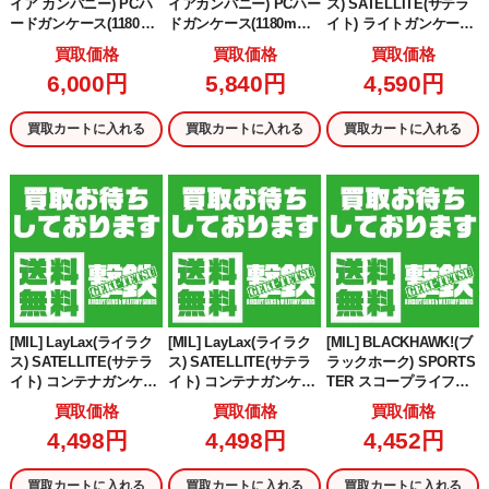
イア カンパニー) PCハ
イアカンパニー) PCハー
ス) SATELLITE(サテラ
ードガンケース(1180m
ドガンケース(1180mm×
イト) ライトガンケース
m×410mm) BK(ブラッ
410mm)(UFCGC022BK)
NEO 800
買取価格
買取価格
買取価格
ク/黒)(UFC-GC-22-BK)
6,000円
5,840円
4,590円
買取カートに入れる
買取カートに入れる
買取カートに入れる
[MIL] LayLax(ライラク
[MIL] LayLax(ライラク
[MIL] BLACKHAWK!(ブ
ス) SATELLITE(サテラ
ス) SATELLITE(サテラ
ラックホーク) SPORTS
イト) コンテナガンケー
イト) コンテナガンケー
TER スコープライフル
ス 2.0 ストーングリーン
ス 2.0 ブラック
ケース 44インチ BK(ブ
買取価格
買取価格
買取価格
ラック/黒)(74SG44BK)
4,498円
4,498円
4,452円
買取カートに入れる
買取カートに入れる
買取カートに入れる