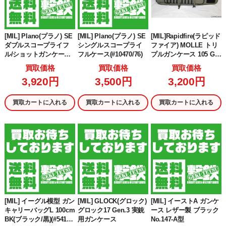
[MIL] Plano(プラノ) SE
[MIL] Plano(プラノ) SE
[MIL]Rapidfire(ラピッド
ダブルスコープライフ
シングルスコープライ
ファイア) MOLLE トリ
ル/ショットガンケース
フルケース(#10470/76)
プルガンケース 105 GE
(DoskoSportロゴ)(#105
N2 RANGER GREEN(レ
買取価格
買取価格
買取価格
88)
ンジャーグリーン)
3,920円
3,500円
3,200円
買取カートに入れる
買取カートに入れる
買取カートに入れる
[MIL] イーグル模型 ガン
[MIL] GLOCK(グロック)
[MIL] イーストA ガンケ
キャリーバッグL 100cm
グロック17 Gen.3 実銃
ース レザー製 ブラック
BK(ブラック/黒)(#5416U
用ガンケース
No.147-A型