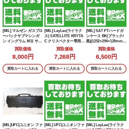
[MIL] マルゼン ガスブロ
[MIL] LayLax(ライラク
[MIL] S&T PTハードガ
ーバックサブマシンガ
ス) SATELLITE KRYTA
ンケース BK(ブラック/
ン イングラム M11 サプ
C クリスベクター専用ガ
黒)(1252×294×129mm)
レッサー&ガンケースセ
ンケース Lサイズ
(STGC14BK)
買取価格
買取価格
買取価格
ット (18歳以上専用)
8,000円
7,268円
6,500円
買取カートに入れる
買取カートに入れる
買取カートに入れる
[MIL]UFC(ユニオン ファ
[MIL] UFC(ユニオンファ
[MIL] LayLax(ライラク