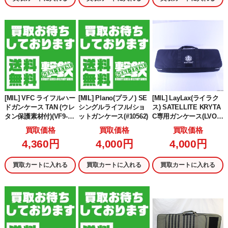
[MIL] VFC ライフルハー
[MIL] Plano(プラノ) SE
[MIL] LayLax(ライラク
ドガンケース TAN (ウレ
シングルライフル/ショ
ス) SATELLITE KRYTA
タン保護素材付)(VF9-C
ットガンケース(#10562)
C専用ガンケース(LVOA-
AS-SW-TN01)
C/SPR対応) Lサイズ
買取価格
買取価格
買取価格
4,360円
4,000円
4,000円
買取カートに入れる
買取カートに入れる
買取カートに入れる