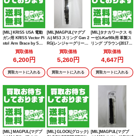
[MIL] KRISS USA 電動
[MIL]MAGPUL(マグプ
[MIL]タナカワークス モ
ガン用 KRISS Vector Pi
ル) MS3 スリング Gen 2
ーゼルKar98k用 革製ス
stol Arm Brace by SB T
RG(レンジャーグリー
リング ブラウン(2017年
actical スリングマウン
ン)(MAG514RG)
新価格版)
買取価格
買取価格
買取価格
ト FDE(KVA-SBFD00)
6,200円
5,260円
4,647円
買取カートに入れる
買取カートに入れる
買取カートに入れる
[MIL] MAGPUL(マグプ
[MIL] GLOCK(グロック)
[MIL]MAGPUL(マグプ