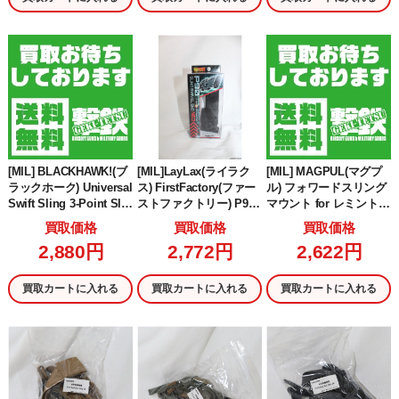
[MIL] BLACKHAWK!(ブ
[MIL]LayLax(ライラク
[MIL] MAGPUL(マグプ
ラックホーク) Universal
ス) FirstFactory(ファー
ル) フォワードスリング
Swift Sling 3-Point Slin
ストファクトリー) P90
マウント for レミントン
g -ユニバーサル スイフ
スリングスイベルエン
M870 & モスバーグM80
買取価格
買取価格
買取価格
トスリング 3ポイントス
ド NEO
0/590(旧パッケージ)(MA
2,880円
2,772円
2,622円
リング -(70GS17BK)
G508-BLK)
買取カートに入れる
買取カートに入れる
買取カートに入れる