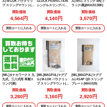
ル) M-LOK パラクリッ
GLOCK PERFECTION
ル) MS1 スリング BK(ブ
プ スリングマウント(旧
シングルスリングバッ
ラック/黒)(MAG513BK)
パッケージ)(MAG607-B
クバッグ/Black(GLK-CA
買取価格
買取価格
買取価格
LK)
S-AP60240)
4,564円
4,140円
3,570円
買取カートに入れる
買取カートに入れる
買取カートに入れる
[MIL]タナカワークス 九
[MIL]MAGPUL(マグプ
[MIL]MAGPUL(マグプ
九式、三八式用 革製ス
ル) M-LOK パラクリッ
ル) ASAP QD スリング
リング(茶)
プ スリングマウント(M
プレート(MAG529)
AG607)
買取価格
買取価格
買取価格
3,280円
3,160円
2,920円
買取カートに入れる
買取カートに入れる
買取カートに入れる