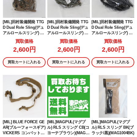
[MIL]田村装備開発 TTG
[MIL]田村装備開発 TTG
[MIL]田村装備開発 TTG
D Dual Role Sling(デュ
D Dual Role Sling(デュ
D Dual Role Sling(デュ
アルロールスリング) CB
アルロールスリング) R
アルロールスリング) BK
(コヨーテブラウン)
G(レンジャーグリーン)
(ブラック/黒)
買取価格
買取価格
買取価格
2,600円
2,600円
2,600円
買取カートに入れる
買取カートに入れる
買取カートに入れる
[MIL] BLUE FORCE GE
[MIL]MAGPUL(マグプ
[MIL]MAGPUL(マグプ
AR(ブルーフォースギア)
ル) RLS スリング CB(コ
ル) RLS スリング BK(ブ
VICKERS コンバットア
ヨーテブラウン)(MAG10
ラック/黒)(MAG1004BK)