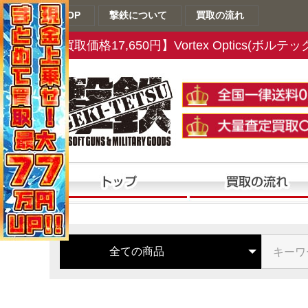
TOP
撃鉄について
買取の流れ
【買取価格17,650円】Vortex Optics(ボル