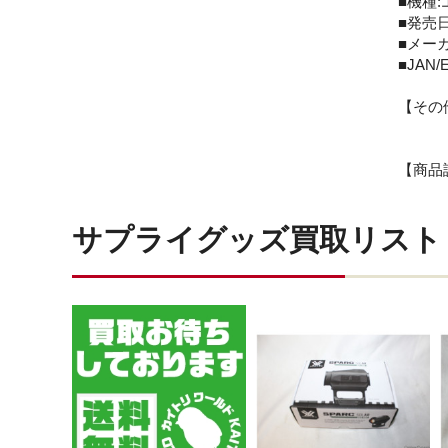
■機種
■発売日:
■メー
■JAN/E
【その
【商品
サプライグッズ買取リスト