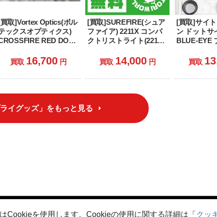
[買取]Vortex Optics(ボル
[買取]SUREFIRE(シュア
[買取]サイ
テックスオプティクス)
ファイア) 2211X コンパ
ン ドットサイ
CROSSFIRE RED DOT
クトリストライト(2211-
BLUE-EY
2(クロスファイア レッド
XA-BK)
(R702)
ドット 2)(CF-RD2)
16,700
14,000
13
買取
円
買取
円
買取
ライグッズ」をもっと見る
はCookieを使用します。Cookieの使用に関する詳細は「
クッ