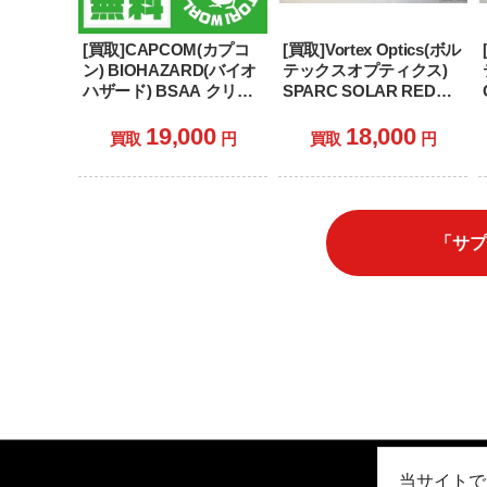
[買取]CAPCOM(カプコ
[買取]Vortex Optics(ボル
ン) BIOHAZARD(バイオ
テックスオプティクス)
ハザード) BSAA クリス
SPARC SOLAR RED
プレートキャリアセット
DOT(スパーク ソーラー
レッドドット) ドットサ
19,000
18,000
買取
円
買取
円
イト(VOR-SPC-404)
「サプ
当サイトで