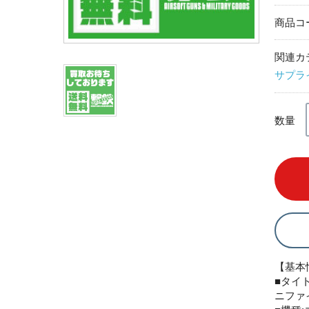
商品コ
関連カ
サプラ
数量
【基本
■タイトル
ニファ