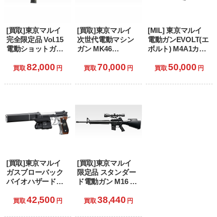
[買取]東京マルイ
[買取]東京マルイ
[MIL] 東京マルイ
完全限定品 Vol.15
次世代電動マシン
電動ガンEVOLT(エ
電動ショットガン
ガン MK46
ボルト) M4A1カー
トールハンマー
MOD.0(マーク46モ
ビン(No.1) (18歳以
82,000
70,000
50,000
〈アルバート.W.モ
ッド0) (18歳以上専
上専用)
買取
円
買取
円
買取
円
デル 02〉 (18歳以
用)
上専用)
[買取]東京マルイ
[買取]東京マルイ
ガスブローバック
限定品 スタンダー
バイオハザード限
ド電動ガン M16 ゴ
定品 Vol.14 サムラ
ルゴ13カスタム (18
42,500
38,440
イエッジ アルバー
歳以上専用)
買取
円
買取
円
ト.W.モデル 01 (18