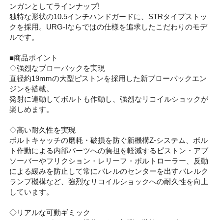
ンガンとしてラインナップ!
独特な形状の10.5インチハンドガードに、STRタイプストッ
クを採用。URG-Iならではの仕様を追求したこだわりのモデ
ルです。
■商品ポイント
◇強烈なブローバックを実現
直径約19mmの大型ピストンを採用した新ブローバックエン
ジンを搭載。
発射に連動してボルトも作動し、強烈なリコイルショックが
楽しめます。
◇高い耐久性を実現
ボルトキャッチの磨耗・破損を防ぐ新機構Z-システム、ボル
ト作動による内部パーツへの負担を軽減するピストン・アブ
ソーバーやフリクション・レリーフ・ボルトローラー、反動
による緩みを防止して常にバレルのセンターを出すバレルク
ランプ機構など、強烈なリコイルショックへの耐久性を向上
しています。
◇リアルな可動ギミック