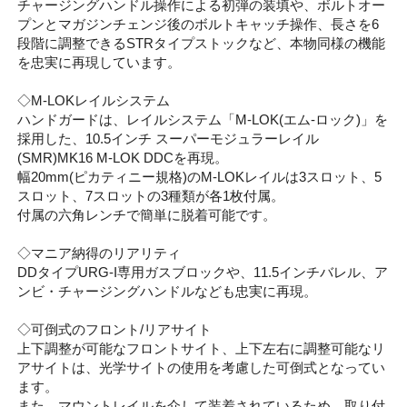
チャージングハンドル操作による初弾の装填や、ボルトオー
プンとマガジンチェンジ後のボルトキャッチ操作、長さを6
段階に調整できるSTRタイプストックなど、本物同様の機能
を忠実に再現しています。
◇M-LOKレイルシステム
ハンドガードは、レイルシステム「M-LOK(エム-ロック)」を
採用した、10.5インチ スーパーモジュラーレイル
(SMR)MK16 M-LOK DDCを再現。
幅20mm(ピカティニー規格)のM-LOKレイルは3スロット、5
スロット、7スロットの3種類が各1枚付属。
付属の六角レンチで簡単に脱着可能です。
◇マニア納得のリアリティ
DDタイプURG-I専用ガスブロックや、11.5インチバレル、ア
ンビ・チャージングハンドルなども忠実に再現。
◇可倒式のフロント/リアサイト
上下調整が可能なフロントサイト、上下左右に調整可能なリ
アサイトは、光学サイトの使用を考慮した可倒式となってい
ます。
また、マウントレイルを介して装着されているため、取り付