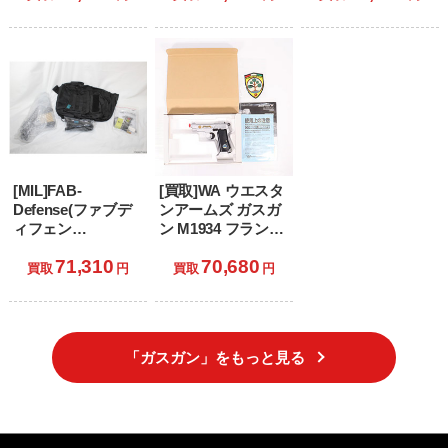
ュ (18歳以上専用)
[MIL]FAB-
[買取]WA ウエスタ
Defense(ファブデ
ンアームズ ガスガ
ィフェン
ン M1934 フランチ
ス)/Carbon8(カーボ
ェスカ・ルッキー
71,310
70,680
ネイト) CO2 ガス
ニモデル 「ストラ
買取
円
買取
円
ブローバック
イクウィッチー
KPOS-9(ストライ
ズ」 (18歳以上専
カーナイン+KPOS
用)
G2 カービンキッ
「ガスガン」をもっと見る
ト)(CB04K) (18歳以
上専用)