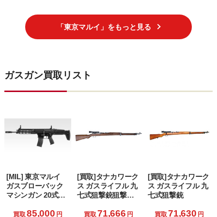
歳以上専用)
「東京マルイ」をもっと見る
ガスガン買取リスト
[MIL] 東京マルイ
[買取]タナカワーク
[買取]タナカワーク
ガスブローバック
ス ガスライフル 九
ス ガスライフル 九
マシンガン 20式
七式狙撃銃狙撃銃
七式狙撃銃
5.56mm小銃(No.14)
Ver2 グレー・スチ
85,000
71,666
71,630
(18歳以上専用)
ール・フィニッシ
買取
円
買取
円
買取
円