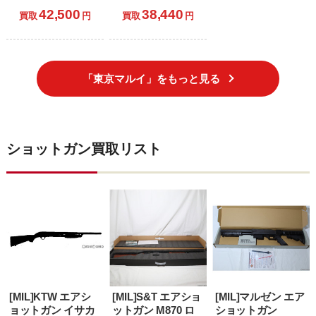
定品 Vol.14 サムラ
ルゴ13カスタム (18
42,500
38,440
イエッジ アルバー
歳以上専用)
買取
円
買取
円
ト.W.モデル 01 (18
歳以上専用)
「東京マルイ」をもっと見る
ショットガン買取リスト
[MIL]KTW エアシ
[MIL]S&T エアショ
[MIL]マルゼン エア
ョットガン イサカ
ットガン M870 ロ
ショットガン