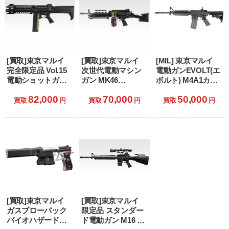
[買取]東京マルイ
[買取]東京マルイ
[MIL] 東京マルイ
完全限定品 Vol.15
次世代電動マシン
電動ガンEVOLT(エ
電動ショットガン
ガン MK46
ボルト) M4A1カー
トールハンマー
MOD.0(マーク46モ
ビン(No.1) (18歳以
82,000
70,000
50,000
〈アルバート.W.モ
ッド0) (18歳以上専
上専用)
買取
円
買取
円
買取
円
デル 02〉 (18歳以
用)
上専用)
[買取]東京マルイ
[買取]東京マルイ
ガスブローバック
限定品 スタンダー
バイオハザード限
ド電動ガン M16 ゴ