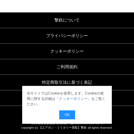
撃鉄について
プライバシーポリシー
クッキーポリシー
ご利用規約
特定商取引法に基づく表記
当サイトではCookieを使用します。Cookieの使
お問い合わせ
用に関する詳細は「
クッキーポリシー
」をご覧く
ださい。
OK
東京都公安委員会 古物商許可証 第306699505469号
copyright (c) 【エアガン・ミリタリー買取】撃鉄 all rights reserved.