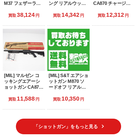
M37 フェザーライ
ング リアルウッド
CA870 チャージャ
ト フルメタル・モ
(ST-SPG-06-S) (18
ー(2023年新価格版)
38,124
14,342
12,312
デル (18歳以上専
歳以上専用)
(18歳以上専用)
買取
円
買取
円
買取
円
用)
[MIL] マルゼン コ
[MIL] S&T エアショ
ッキングエアーシ
ットガン M870 ソ
ョットガン CA870
ードオフ リアルウ
タクティカル III (18
ッド Remington刻
11,588
10,350
歳以上専用)
印(STSPG08S) (18
買取
円
買取
円
歳以上専用)
「ショットガン」をもっと見る