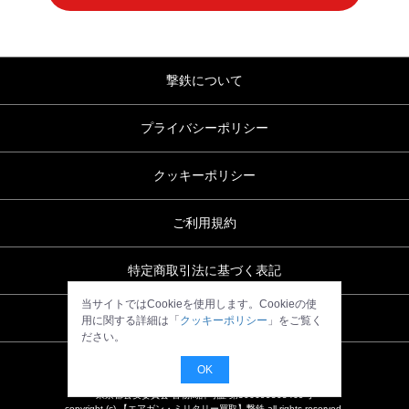
ル
撃鉄について
プライバシーポリシー
クッキーポリシー
ご利用規約
特定商取引法に基づく表記
当サイトではCookieを使用します。Cookieの使
お問い合わせ
用に関する詳細は「
クッキーポリシー
」をご覧く
ださい。
OK
東京都公安委員会 古物商許可証 第306699505469号
copyright (c) 【エアガン・ミリタリー買取】撃鉄 all rights reserved.