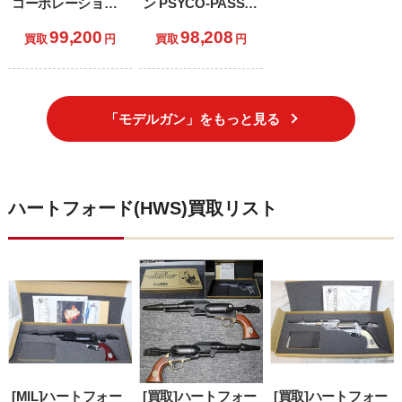
コーポレーション)
ン PSYCO-PASS
限定品 発火モデル
サイコパス
99,200
98,208
ガン AMT
DOMINATOR(ドミ
買取
円
買取
円
HARDBALLER(ハ
ネーター)
ードボーラー) 5イ
SPECIAL
ンチスライドモデ
EDITION(スペシャ
ル(初期型)
ルエディション)
「モデルガン」をもっと見る
ハートフォード(HWS)買取リスト
[MIL]ハートフォー
[買取]ハートフォー
[買取]ハートフォー