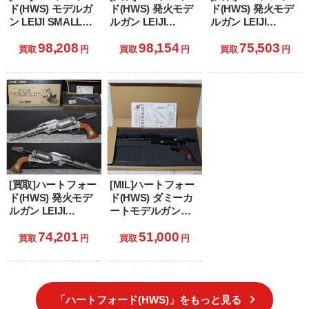
ド(HWS) モデルガ
ド(HWS) 発火モデ
ド(HWS) 発火モデ
ン LEIJI SMALL
ルガン LEIJI
ルガン LEIJI
ARMS
SMALL ARMS
SMALL ARMS
98,208
98,154
75,503
COLLECTION 戦士
COLLECTION ♯3
COLLECTION 戦士
買取
円
買取
円
買取
円
の銃 コスモ・ドラ
戦士の銃 コスモ・
の銃 コスモ・ドラ
グーン シリアルナ
ドラグーン 星野鉄
グーン シリアルナ
ンバー2:クイーン・
郎モデル
ンバー3:メーテルモ
エメラルダスモデ
デル
ル
[買取]ハートフォー
[MIL]ハートフォー
ド(HWS) 発火モデ
ド(HWS) ダミーカ
ルガン LEIJI
ートモデルガン
SMALL ARMS
LEIJI SMALL
74,201
51,000
COLLECTION 戦士
ARMS
買取
円
買取
円
の銃 コスモ・ドラ
COLLECTION 戦士
グーン シリアルナ
の銃 コスモドラグ
ンバー1:キャプテン
ーン シリアルナン
ハーロック・モデ
バー1 キャプテンハ
「ハートフォード(HWS)」をもっと見る
ル
ーロック 2023モデ