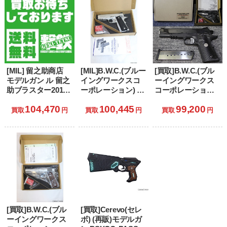
[MIL] 留之助商店
[MIL]B.W.C.(ブルー
[買取]B.W.C.(ブル
モデルガン ル 留之
イングワークスコ
ーイングワークス
助ブラスター2019
ーポレーション) 発
コーポレーション)
リテイラー・エデ
火モデルガン
限定品 発火モデル
104,470
100,445
99,200
ィション 「ブレー
Kimber
ガン ウィルソンコ
買取
円
買取
円
買取
円
ドランナー2049」
STAINLESS PRO
ンバット CQB レー
TLE/RL II(キンバー
ルフレーム ライト
プロ ステンレス
ウェイトモデル ブ
TLE/RL 2)
ルーイング仕様
[買取]B.W.C.(ブル
[買取]Cerevo(セレ
ーイングワークス
ボ) (再販)モデルガ