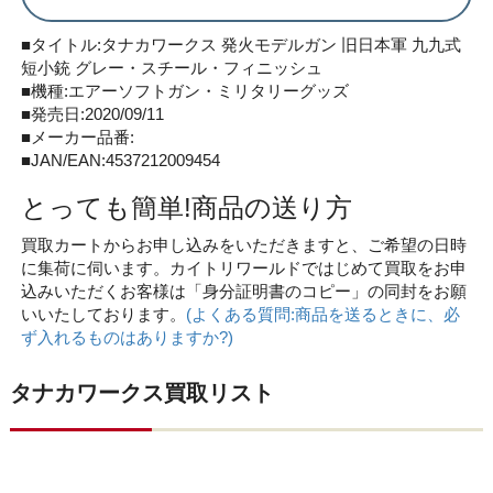
■タイトル:タナカワークス 発火モデルガン 旧日本軍 九九式
短小銃 グレー・スチール・フィニッシュ
■機種:エアーソフトガン・ミリタリーグッズ
■発売日:2020/09/11
■メーカー品番:
■JAN/EAN:4537212009454
とっても簡単!商品の送り方
買取カートからお申し込みをいただきますと、ご希望の日時
に集荷に伺います。カイトリワールドではじめて買取をお申
込みいただくお客様は「身分証明書のコピー」の同封をお願
いいたしております。
(よくある質問:商品を送るときに、必
ず入れるものはありますか?)
タナカワークス買取リスト