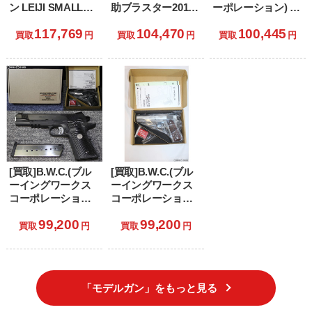
ン LEIJI SMALL
助ブラスター2019
ーポレーション) 発
ARMS
リテイラー・エデ
火モデルガン
117,769
104,470
100,445
COLLECTION 戦士
ィション 「ブレー
Kimber
買取
円
買取
円
買取
円
の銃 コスモ・ドラ
ドランナー2049」
STAINLESS PRO
グーン シリアルナ
TLE/RL II(キンバー
ンバー2:クイーン・
プロ ステンレス
エメラルダスモデ
TLE/RL 2)
ル
[買取]B.W.C.(ブル
[買取]B.W.C.(ブル
ーイングワークス
ーイングワークス
コーポレーション)
コーポレーション)
限定品 発火モデル
限定品 発火モデル
99,200
99,200
ガン ウィルソンコ
ガン AMT
買取
円
買取
円
ンバット CQB レー
HARDBALLER(ハ
ルフレーム ライト
ードボーラー) 5イ
ウェイトモデル ブ
ンチスライドモデ
ルーイング仕様
ル(初期型)
「モデルガン」をもっと見る