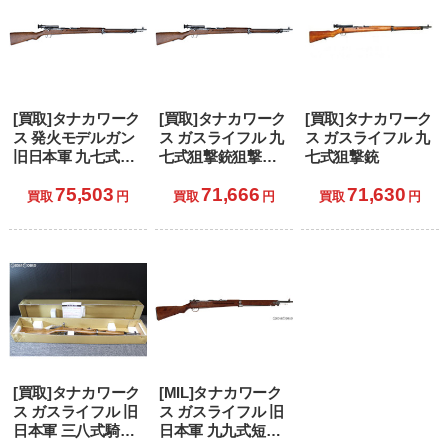
[買取]タナカワーク
[買取]タナカワーク
[買取]タナカワーク
ス 発火モデルガン
ス ガスライフル 九
ス ガスライフル 九
旧日本軍 九七式狙
七式狙撃銃狙撃銃
七式狙撃銃
撃銃 グレー・スチ
Ver2 グレー・スチ
75,503
71,666
71,630
ール・フィニッシ
ール・フィニッシ
買取
円
買取
円
買取
円
ュ
ュ (18歳以上専用)
[買取]タナカワーク
[MIL]タナカワーク
ス ガスライフル 旧
ス ガスライフル 旧
日本軍 三八式騎兵
日本軍 九九式短小