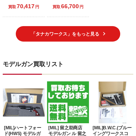
銃 Ver.2 グレー・ス
銃 Ver.2 ブラック
70,417
66,700
チール・フィニッ
鬼胡桃銃床仕様(お
買取
円
買取
円
シュ (18歳以上専
にぐるみじゅうし
用)
ょうしよう) (18歳
以上専用)
「タナカワークス」をもっと見る
モデルガン買取リスト
[MIL]ハートフォー
[MIL] 留之助商店
[MIL]B.W.C.(ブルー
ド(HWS) モデルガ
モデルガン ル 留之
イングワークスコ