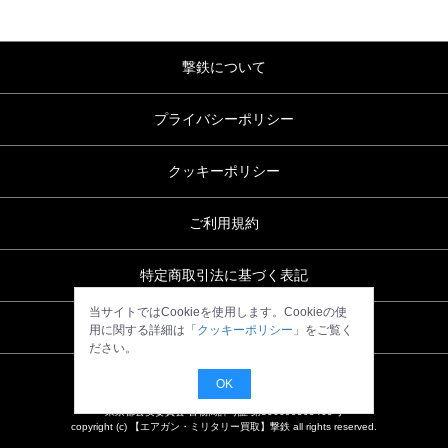
撃鉄について
プライバシーポリシー
クッキーポリシー
ご利用規約
特定商取引法に基づく表記
当サイトではCookieを使用します。Cookieの使
お問い合わせ
用に関する詳細は「
クッキーポリシー
」をご覧く
ださい。
OK
東京都公安委員会 古物商許可証 第306699505469号
copyright (c) 【エアガン・ミリタリー買取】撃鉄 all rights reserved.