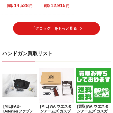
TTIタイプ グロック
GLOCK42(グロッ
14,528
12,915
G34 John Wick 3
ク42) Gen.4 BK(ブ
買取
円
買取
円
SPパッケージ
ラック/黒)(UM3J-
(No.768B) (18歳以
G42G4-BK01) (18
上専用)
歳以上専用)
「グロッグ」をもっと見る
ハンドガン買取リスト
[MIL]FAB-
[MIL] WA ウエスタ
[買取]WA ウエスタ
Defense(ファブデ
ンアームズ ガスブ
ンアームズ ガスガ