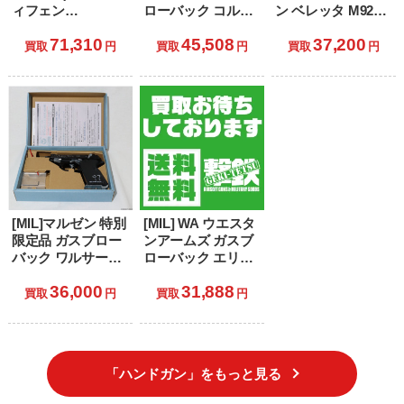
ィフェン
ローバック コルト
ン ベレッタ M92FS
ス)/Carbon8(カーボ
ガバメント スネー
まどか☆マギカモ
71,310
45,508
37,200
ネイト) CO2 ガス
クマッチ デルタ
デル 「魔法少女ま
買取
円
買取
円
買取
円
ブローバック
Ver. ウッドグリッ
どか☆マギカ」 (18
KPOS-9(ストライ
プ HW(ヘビーウェ
歳以上専用)
カーナイン+KPOS
イト) (18歳以上専
G2 カービンキッ
用)
ト)(CB04K) (18歳以
上専用)
[MIL]マルゼン 特別
[MIL] WA ウエスタ
限定品 ガスブロー
ンアームズ ガスブ
バック ワルサー
ローバック エリー
P38 世田谷ベー
トオペレーター
36,000
31,888
ス・モデル (18歳以
G10グリップ
買取
円
買取
円
上専用)
HW(ヘビーウェイ
ト) (18歳以上専用)
「ハンドガン」をもっと見る