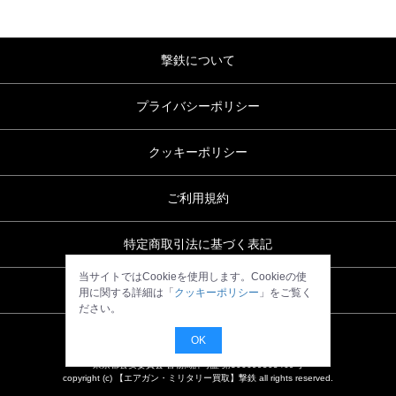
撃鉄について
プライバシーポリシー
クッキーポリシー
ご利用規約
特定商取引法に基づく表記
当サイトではCookieを使用します。Cookieの使
お問い合わせ
用に関する詳細は「
クッキーポリシー
」をご覧く
ださい。
OK
東京都公安委員会 古物商許可証 第306699505469号
copyright (c) 【エアガン・ミリタリー買取】撃鉄 all rights reserved.