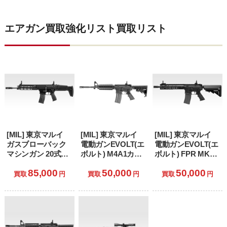
エアガン買取強化リスト買取リスト
[MIL] 東京マルイ
[MIL] 東京マルイ
[MIL] 東京マルイ
ガスブローバック
電動ガンEVOLT(エ
電動ガンEVOLT(エ
マシンガン 20式
ボルト) M4A1カー
ボルト) FPR MK
5.56mm小銃(No.14)
ビン(No.1) (18歳以
4【RSモデル】
85,000
50,000
50,000
(18歳以上専用)
上専用)
(No.2) (18歳以上専
買取
円
買取
円
買取
円
用)