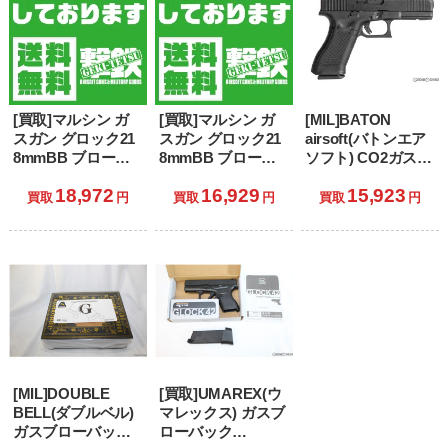
[買取]マルシン ガ
[買取]マルシン ガ
[MIL]BATON
スガン グロック21
スガン グロック21
airsoft(バトンエア
8mmBB ブローバ
8mmBB ブローバ
ソフト) CO2ガスブ
ック デュアルマキ
ック デュアルマキ
ローバック
18,972
16,929
15,923
シ シルバースライ
シ プラスチックカ
GLOCK(グロック)
買取
円
買取
円
買取
円
ド (18歳以上専用)
ートリッジ仕様 (18
G17 Gen5 MOS
歳以上専用)
CO2GBB【JASG
認定】(G17-GEN5-
MOS) (18歳以上専
用)
[MIL]DOUBLE
[買取]UMAREX(ウ
BELL(ダブルベル)
マレックス) ガスブ
ガスブローバック
ローバック