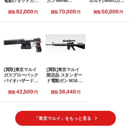
電動ショットガン
ガン MK46
ボルト) M4A1カー
トールハンマー
MOD.0(マーク46モ
ビン(No.1) (18歳以
82,000
70,000
50,000
〈アルバート.W.モ
ッド0) (18歳以上専
上専用)
買取
円
買取
円
買取
円
デル 02〉 (18歳以
用)
上専用)
[買取]東京マルイ
[買取]東京マルイ
ガスブローバック
限定品 スタンダー
バイオハザード限
ド電動ガン M16 ゴ
定品 Vol.14 サムラ
ルゴ13カスタム (18
42,500
38,440
イエッジ アルバー
歳以上専用)
買取
円
買取
円
ト.W.モデル 01 (18
歳以上専用)
「東京マルイ」をもっと見る