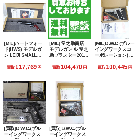
[MIL]ハートフォー
[MIL] 留之助商店
[MIL]B.W.C.(ブルー
ド(HWS) モデルガ
モデルガン ル 留之
イングワークスコ
ン LEIJI SMALL
助ブラスター2019
ーポレーション) 発
ARMS
リテイラー・エデ
火モデルガン
117,769
104,470
100,445
COLLECTION 戦士
ィション 「ブレー
Kimber
買取
円
買取
円
買取
円
の銃 コスモ・ドラ
ドランナー2049」
STAINLESS PRO
グーン シリアルナ
TLE/RL II(キンバー
ンバー2:クイーン・
プロ ステンレス
エメラルダスモデ
TLE/RL 2)
ル
[買取]B.W.C.(ブル
[買取]B.W.C.(ブル
ーイングワークス
ーイングワークス