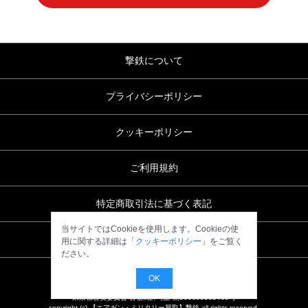
ル
撃鉄について
プライバシーポリシー
クッキーポリシー
ご利用規約
特定商取引法に基づく表記
当サイトではCookieを使用します。Cookieの使
お問い合わせ
用に関する詳細は「
クッキーポリシー
」をご覧く
ださい。
OK
東京都公安委員会 古物商許可証 第306699505469号
copyright (c) 【エアガン・ミリタリー買取】撃鉄 all rights reserved.