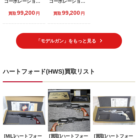
コーポレーション)
コーポレーション)
限定品 発火モデル
限定品 発火モデル
99,200
99,200
ガン ウィルソンコ
ガン AMT
買取
円
買取
円
ンバット CQB レー
HARDBALLER(ハ
ルフレーム ライト
ードボーラー) 5イ
ウェイトモデル ブ
ンチスライドモデ
ルーイング仕様
ル(初期型)
「モデルガン」をもっと見る
ハートフォード(HWS)買取リスト
[MIL]ハートフォー
[買取]ハートフォー
[買取]ハートフォー