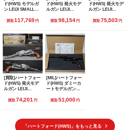
ド(HWS) モデルガ
ド(HWS) 発火モデ
ド(HWS) 発火モデ
ン LEIJI SMALL
ルガン LEIJI
ルガン LEIJI
ARMS
SMALL ARMS
SMALL ARMS
117,769
98,154
75,503
COLLECTION 戦士
COLLECTION ♯3
COLLECTION 戦士
買取
円
買取
円
買取
円
の銃 コスモ・ドラ
戦士の銃 コスモ・
の銃 コスモ・ドラ
グーン シリアルナ
ドラグーン 星野鉄
グーン シリアルナ
ンバー2:クイーン・
郎モデル
ンバー3:メーテルモ
エメラルダスモデ
デル
ル
[買取]ハートフォー
[MIL]ハートフォー
ド(HWS) 発火モデ
ド(HWS) ダミーカ
ルガン LEIJI
ートモデルガン
SMALL ARMS
LEIJI SMALL
74,201
51,000
COLLECTION 戦士
ARMS
買取
円
買取
円
の銃 コスモ・ドラ
COLLECTION 戦士
グーン シリアルナ
の銃 コスモドラグ
ンバー1:キャプテン
ーン シリアルナン
ハーロック・モデ
バー1 キャプテンハ
「ハートフォード(HWS)」をもっと見る
ル
ーロック 2023モデ