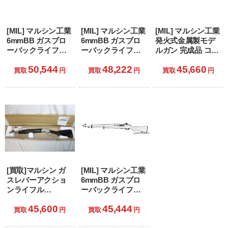
[MIL] マルシン工業
[MIL] マルシン工業
[MIL] マルシン工業
6mmBB ガスブロ
6mmBB ガスブロ
発火式金属製モデ
ーバックライフル
ーバックライフル
ルガン 完成品 コル
M1ガーランド ウォ
T26タンカー ウォ
ト XM177E2 新型ア
50,544
48,222
45,660
ルナットストック
ルナットストック
ルミカートリッジ
買取
円
買取
円
買取
円
ブラウン (18歳以上
ブラウン (18歳以上
仕様
専用)
専用)
[買取]マルシン ガ
[MIL] マルシン工業
スレバーアクショ
6mmBB ガスブロ
ンライフル
ーバックライフル
6mmBB ラプター
M1ガーランド ブナ
45,600
45,444
ゼロ シルバー (18
ストック ダーク×ダ
買取
円
買取
円
歳以上専用)
ークブラウン (18歳