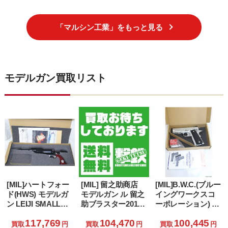
以上専用)
「マルシン工業」をもっと見る
モデルガン買取リスト
[MIL]ハートフォー
[MIL] 留之助商店
[MIL]B.W.C.(ブルー
ド(HWS) モデルガ
モデルガン ル 留之
イングワークスコ
ン LEIJI SMALL
助ブラスター2019
ーポレーション) 発
ARMS
リテイラー・エデ
火モデルガン
117,769
104,470
100,445
COLLECTION 戦士
ィション 「ブレー
Kimber
買取
円
買取
円
買取
円