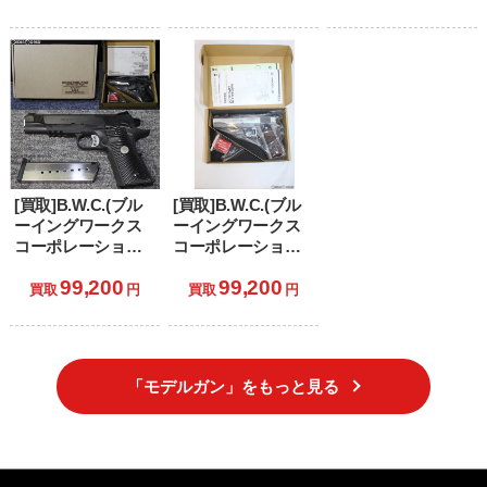
の銃 コスモ・ドラ
ドランナー2049」
STAINLESS PRO
グーン シリアルナ
TLE/RL II(キンバー
ンバー2:クイーン・
プロ ステンレス
エメラルダスモデ
TLE/RL 2)
ル
[買取]B.W.C.(ブル
[買取]B.W.C.(ブル
ーイングワークス
ーイングワークス
コーポレーション)
コーポレーション)
限定品 発火モデル
限定品 発火モデル
99,200
99,200
ガン ウィルソンコ
ガン AMT
買取
円
買取
円
ンバット CQB レー
HARDBALLER(ハ
ルフレーム ライト
ードボーラー) 5イ
ウェイトモデル ブ
ンチスライドモデ
ルーイング仕様
ル(初期型)
「モデルガン」をもっと見る