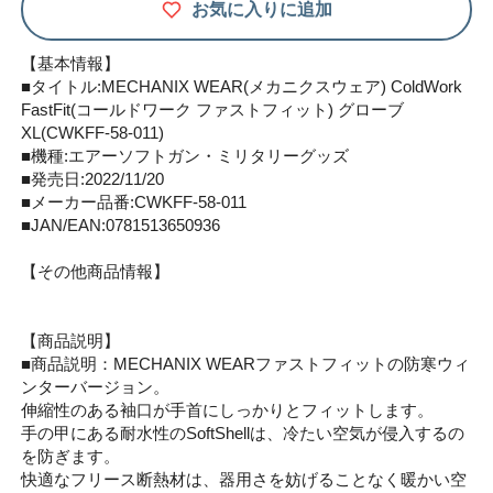
お気に入りに追加
【基本情報】
■タイトル:MECHANIX WEAR(メカニクスウェア) ColdWork
FastFit(コールドワーク ファストフィット) グローブ
XL(CWKFF-58-011)
■機種:エアーソフトガン・ミリタリーグッズ
■発売日:2022/11/20
■メーカー品番:CWKFF-58-011
■JAN/EAN:0781513650936
【その他商品情報】
【商品説明】
■商品説明：MECHANIX WEARファストフィットの防寒ウィ
ンターバージョン。
伸縮性のある袖口が手首にしっかりとフィットします。
手の甲にある耐水性のSoftShellは、冷たい空気が侵入するの
を防ぎます。
快適なフリース断熱材は、器用さを妨げることなく暖かい空