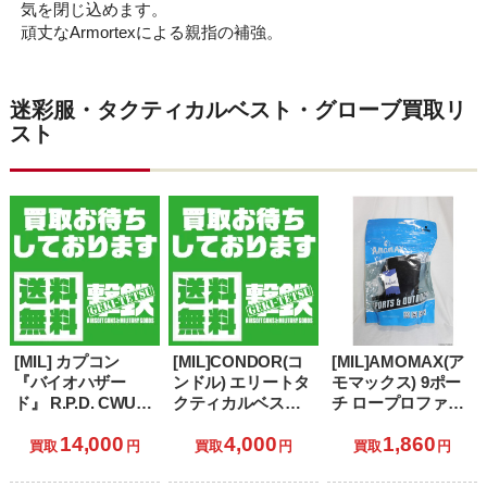
気を閉じ込めます。
頑丈なArmortexによる親指の補強。
迷彩服・タクティカルベスト・グローブ買取リ
スト
[MIL] カプコン
[MIL]CONDOR(コ
[MIL]AMOMAX(ア
『バイオハザー
ンドル) エリートタ
モマックス) 9ポー
ド』 R.P.D. CWU-
クティカルベスト
チ ロープロファイ
45/P ジャケット ブ
BK(ブラック/黒)
ルチェストリグ
14,000
4,000
1,860
ラック サイズL
(ETV-002)
BK(ブラック/黒)
買取
円
買取
円
買取
円
(AM-CR001)