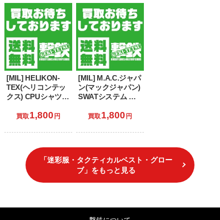
[MIL] HELIKON-
[MIL] M.A.C.ジャパ
TEX(ヘリコンテッ
ン(マックジャパン)
クス) CPUシャツ
SWATシステム メ
コンバットパトロ
ッシュベスト
1,800
1,800
ールユニフォーム
OD(オリーブドラ
買取
円
買取
円
ジャケット サイズ
ブ)(SS-54OD)
US.S-R フレクター
カモ
「迷彩服・タクティカルベスト・グロー
ブ」をもっと見る
撃鉄について