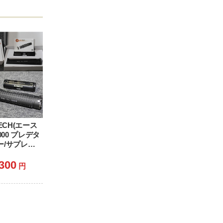
TECH(エース
000 プレデタ
ー/サプレッ
,300
円