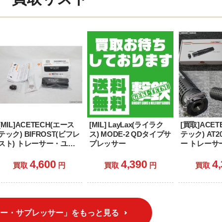
[MIL]ACETECH(エース
[MIL] LayLax(ライラク
[買取]ACE
テック) BIFROST(ビフレ
ス) MODE-2 QDタイプサ
テック) AT2
スト) トレーサー・ユニ
プレッサー
ー トレーサ
ット(14mm逆ネジ)
サーセット
(PAT0610-T-001)
4,600
4,390
4
買取
円
買取
円
買取
ー・サプレッサー」をもっと見る