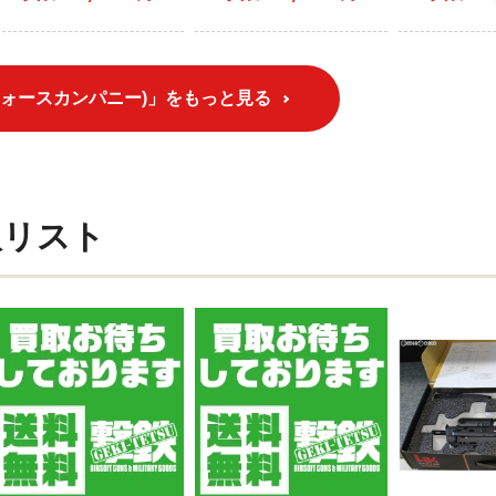
ーリーモデル)(JPver./HK
TN03) (1
Licensed)(VF2J-
LMP5SD3-BK02) (18歳
以上専用)
フォースカンパニー)」をもっと見る
取リスト