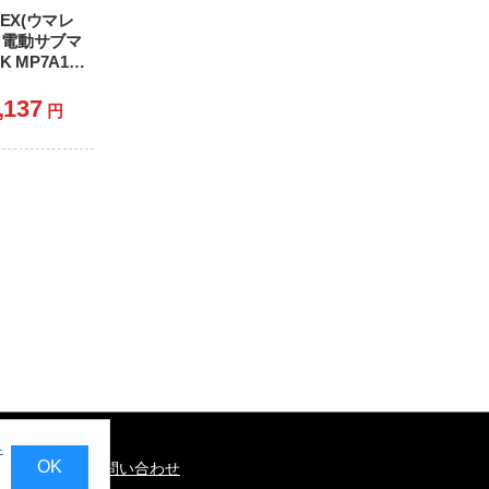
REX(ウマレ
C 電動サブマ
 MP7A1
tion(ニュー
ョン)
,137
円
icensed)
BK02) (18
キ
OK
基づく表記
お問い合わせ