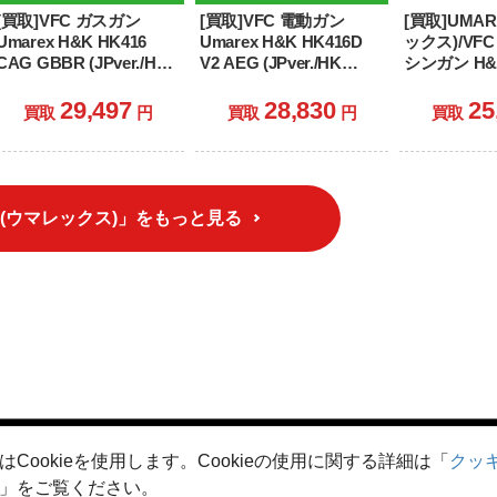
[買取]VFC ガスガン
[買取]VFC 電動ガン
[買取]UMA
Umarex H&K HK416
Umarex H&K HK416D
ックス)/VF
CAG GBBR (JPver./HK
V2 AEG (JPver./HK
シンガン H&K
Licensed)
Licensed)(VF1J-
NewGenera
RAL8000(VF2J-LHK416-
LHK416-BK83) (18歳以
ジェネレーシ
29,497
28,830
25
買取
円
買取
円
買取
TN03) (18歳以上専用)
上専用)
(JPver./HK L
(VF1J-LMP7-
歳以上専用)
ex(ウマレックス)」をもっと見る
はCookieを使用します。Cookieの使用に関する詳細は「
クッ
シーポリシー
クッキーポリシー
ご利用規約
特定商取引法に
」をご覧ください。