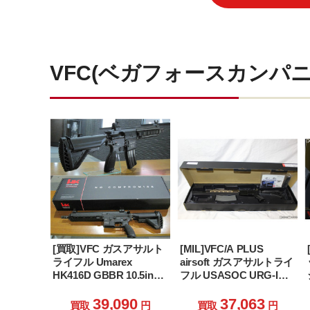
VFC(ベガフォースカンパ
[買取]VFC ガスアサルト
[MIL]VFC/A PLUS
ライフル Umarex
airsoft ガスアサルトライ
HK416D GBBR 10.5in
フル USASOC URG-I
(JPver./HK Licensed)
MK16 11.5インチ(A-
PLUS Ver.) ガスブローバ
39,090
37,063
買取
円
買取
円