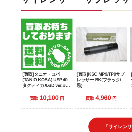
[買取]タニオ・コバ
[買取]KSC MP9/TP9サプ
(TANIO KOBA) USP.40
レッサー BK(ブラック/
タクティカルSD ver.BL-
黒)
II サイレンサーモデル
(18歳以上専用)
10,100
4,960
買取
円
買取
円
「サイレンサ