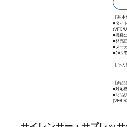
【基本
■タイト
(VFC/U
■機種
■発売日:
■メーカ
■JAN/E
【その
【商品
■対応機
■商品説
(VF9-
サイレンサー・サプレッサ