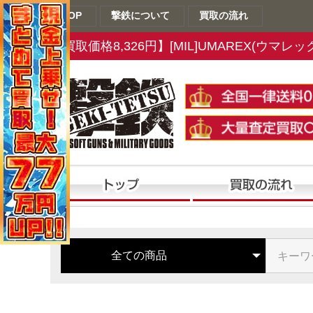
TOP
撃鉄について
買取の流れ
【買取価格8,326円】[MIL]UMAREX(ウマレックス)
ます!