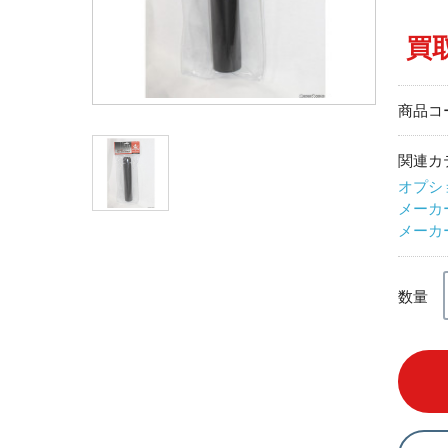
買
商品コ
関連カ
オプシ
メーカ
メーカ
数量