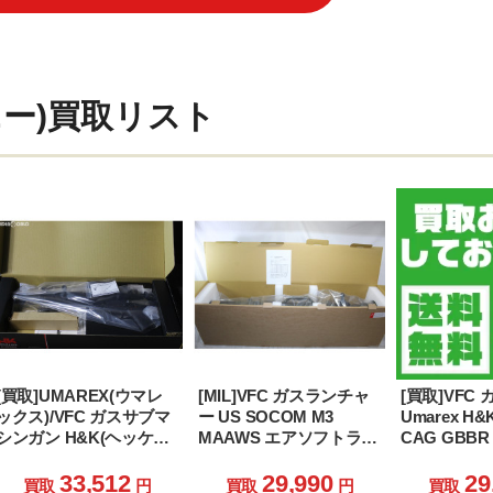
ニー)買取リスト
[買取]UMAREX(ウマレ
[MIL]VFC ガスランチャ
[買取]VFC
ックス)/VFC ガスサブマ
ー US SOCOM M3
Umarex H&
シンガン H&K(ヘッケラ
MAAWS エアソフトラン
CAG GBBR (
ーアンドコッホ)
チャー(VF5J-MAAWS-
Licensed)
MP5SD3 EarlyModel(ア
OD01) (18歳以上専用)
RAL8000(VF
33,512
29,990
29
買取
円
買取
円
買取