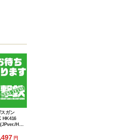
 ガスガン
K HK416
JPver./HK
2J-LHK416-
,497
円