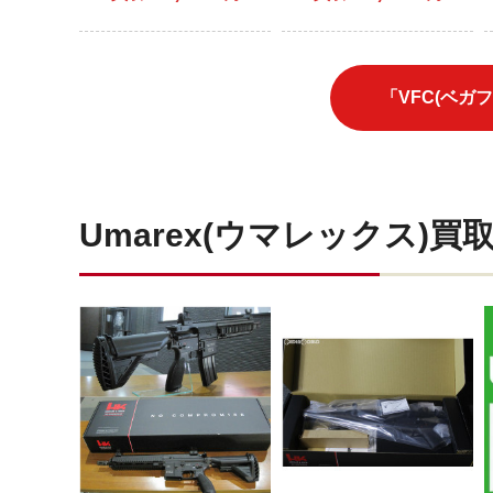
ック(VFC-052-BK) (18歳
以上専用)
「VFC(ベガ
Umarex(ウマレックス)買