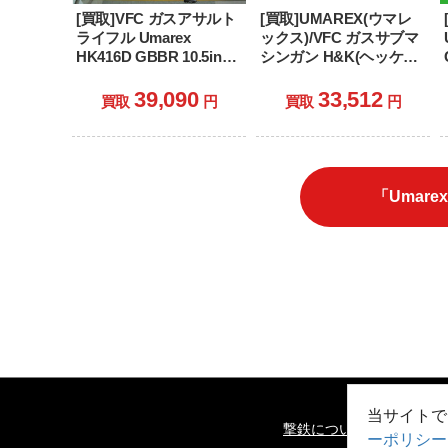
[買取]VFC ガスアサルト
[買取]UMAREX(ウマレ
ライフル Umarex
ックス)/VFC ガスサブマ
HK416D GBBR 10.5in
シンガン H&K(ヘッケラ
(JPver./HK Licensed)
ーアンドコッホ)
MP5SD3 EarlyModel(ア
39,090
33,512
買取
円
買取
円
ーリーモデル)(JPver./HK
Licensed)(VF2J-
LMP5SD3-BK02) (18歳
以上専用)
「Umar
当サイトで
撃鉄について
プライバ
ーポリシー